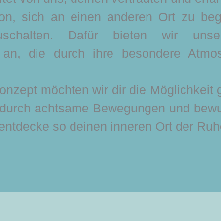
on, sich an einen anderen Ort zu b
uschalten. Dafür bieten wir uns
n an, die durch ihre besondere Atm
onzept möchten wir dir die Möglichkeit 
 durch achtsame Bewegungen und bewus
entdecke so deinen inneren Ort der Ruh
Finde durch Yoga DEINEN inneren Ort der Ruhe und Ausgeglichenheit.