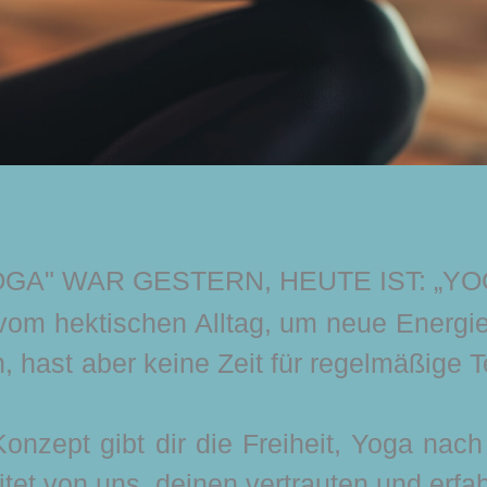
GA" WAR GESTERN, HEUTE IST: „YO
vom hektischen Alltag, um neue Energi
 hast aber keine Zeit für regelmäßige T
nzept gibt dir die Freiheit, Yoga nac
itet von uns, deinen vertrauten und erf