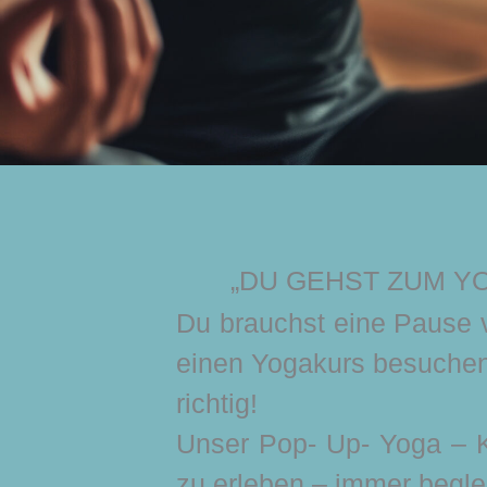
„DU GEHST ZUM YO
Du brauchst eine Pause 
einen Yogakurs besuchen,
richtig!
Unser Pop- Up- Yoga – Ko
zu erleben – immer begle